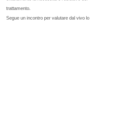
trattamento.
Segue un incontro per valutare dal vivo lo
stato fisico, energetico, emotivo e di
consapevolezza della persona.
E possibile cosi valutare non dei protocolli
di lavoro ma degli obiettivi intermedi e delle
linee guida ma poi il dettaglio dei
trattamenti viene rivisitato ad ogni incontro
in base alle reazioni e i cambiamenti della
persona.
Le sessioni hanno una durata flessibile di
un'ora.
2018-19
Prenota un trattamento
I moduli monotematici permettono di apprendere